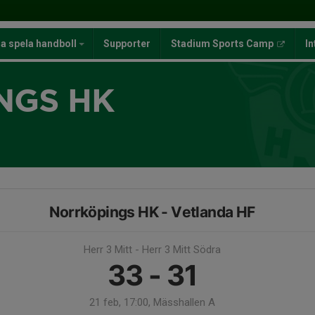
ja spela handboll
Supporter
Stadium Sports Camp
In
NGS HK
Norrköpings HK - Vetlanda HF
Herr 3 Mitt - Herr 3 Mitt Södra
33 - 31
21 feb, 17:00, Mässhallen A