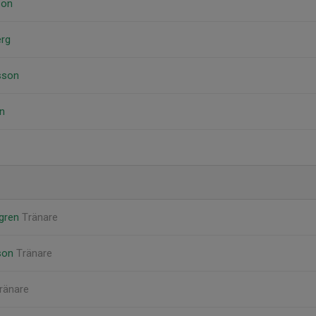
son
rg
sson
n
mgren
Tränare
son
Tränare
ränare