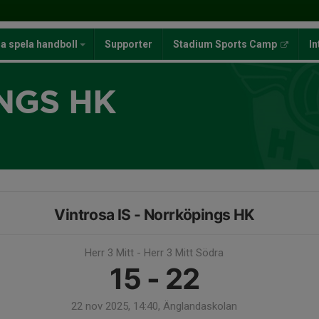
ja spela handboll
Supporter
Stadium Sports Camp
In
NGS HK
Vintrosa IS - Norrköpings HK
Herr 3 Mitt - Herr 3 Mitt Södra
15 - 22
22 nov 2025, 14:40, Änglandaskolan