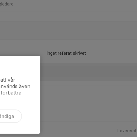
gledare
Inget referat skrivet
att vår
 används även
 förbättra
ändiga
Levererat