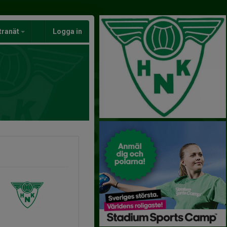
tranät
Logga in