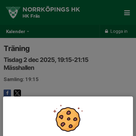
NORRKÖPINGS HK
HK Fräs
Logga in
Kalender
Träning
Tisdag 2 dec 2025, 19:15-21:15
Mässhallen
Samling: 19:15