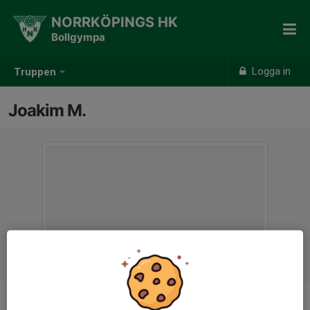
NORRKÖPINGS HK
Bollgympa
Logga in
Truppen
Joakim M.
Titel
Tränare