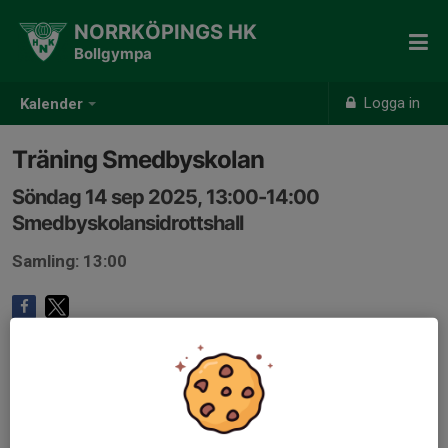
NORRKÖPINGS HK
Bollgympa
Logga in
Kalender
Träning Smedbyskolan
Söndag 14 sep 2025, 13:00-14:00
Smedbyskolansidrottshall
Samling: 13:00