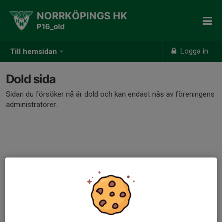
NORRKÖPINGS HK
P16_old
Logga in
Till hemsidan
Dold sida
Sidan du försöker nå är dold och kan endast nås av föreningens
administratörer.