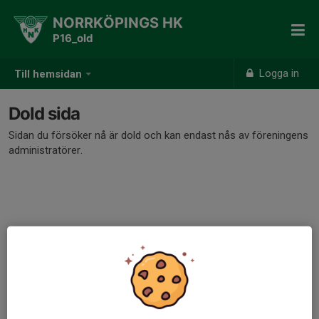
NORRKÖPINGS HK
P16_old
Logga in
Till hemsidan
Dold sida
Sidan du försöker nå är dold och kan endast nås av föreningens
administratörer.