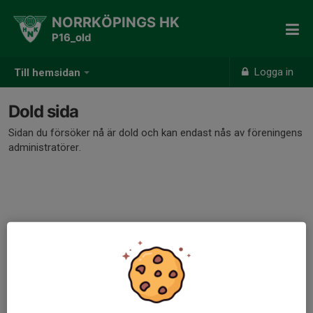
NORRKÖPINGS HK
P16_old
Logga in
Till hemsidan
Dold sida
Sidan du försöker nå är dold och kan endast nås av föreningens
administratörer.