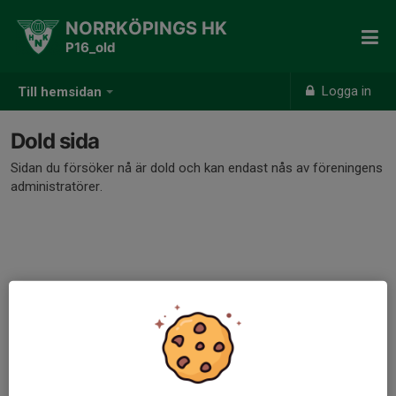
NORRKÖPINGS HK
P16_old
Logga in
Till hemsidan
Dold sida
Sidan du försöker nå är dold och kan endast nås av föreningens
administratörer.